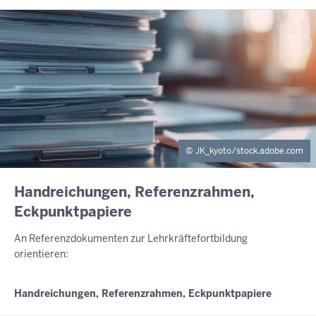
JK_kyoto/stock.adobe.com
INHALTSSEITE
Handreichungen, Referenzrahmen,
Eckpunktpapiere
An Referenzdokumenten zur Lehrkräftefortbildung
orientieren:
Handreichungen, Referenzrahmen, Eckpunktpapiere