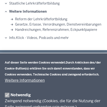
Staatliche Lehrkräftefortbildung
Weitere Informationen
Reform der Lehrkräftefortbildung
Gesetze, Erlasse, Verordnungen, Dienstvereinbarungen
Handreichungen, Referenzrahmen, Eckpunktpapiere
Info.Klick - Videos, Podcasts und mehr
Datenschutzeinstellungen
Im Überblick
Inhalt
Auf dieser Seite werden Cookies verwendet.
Durch Anklicken des/der
Drucken
Cookie-Button(s) erklären Sie sich damit einverstanden, dass wir
Cookies verwenden. Technische Cookies sind zwingend erforderlich.
Lehrkräftefortbildung NRW
Weitere Informationen
Aktuelles
Notwendig
Zwingend notwendig (Cookies, die für die Nutzung der
Fortbildungsangebote
Seite zwingend vorhanden sein müssen.)