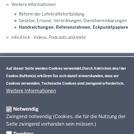
Weitere Informationen
Reform der Lehrkräftefortbildung
Gesetze, Erlasse, Verordnungen, Dienstvereinbarungen
Handreichungen, Referenzrahmen, Eckpunktpapiere
Info.Klick - Videos, Podcasts und mehr
Datenschutzeinstellungen
Im Überblick
Inhalt
Auf dieser Seite werden Cookies verwendet.
Durch Anklicken des/der
Drucken
Cookie-Button(s) erklären Sie sich damit einverstanden, dass wir
Cookies verwenden. Technische Cookies sind zwingend erforderlich.
Lehrkräftefortbildung NRW
Weitere Informationen
Aktuelles
Notwendig
Zwingend notwendig (Cookies, die für die Nutzung der
Fortbildungsangebote
Seite zwingend vorhanden sein müssen.)
Datengestützte Schul- und Unterrichtsentwicklung
Tracking