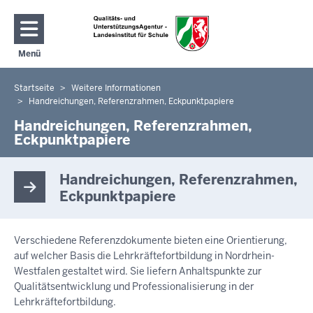
Direkt zum Inhalt
Menü
Navigation aktivieren/deaktivieren: Hauptmenü
Startseite
Weitere Informationen
Sie
Handreichungen, Referenzrahmen, Eckpunktpapiere
befinden
Handreichungen, Referenzrahmen,
sich
Eckpunktpapiere
hier
Handreichungen, Referenzrahmen,
Eckpunktpapiere
Verschiedene Referenzdokumente bieten eine Orientierung,
auf welcher Basis die Lehrkräftefortbildung in Nordrhein-
Westfalen gestaltet wird. Sie liefern Anhaltspunkte zur
Qualitätsentwicklung und Professionalisierung in der
Lehrkräftefortbildung.